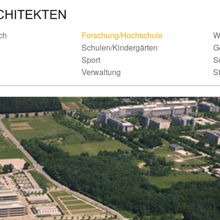
ch
Forschung/Hochschule
W
Schulen/Kindergärten
G
Sport
S
Verwaltung
S