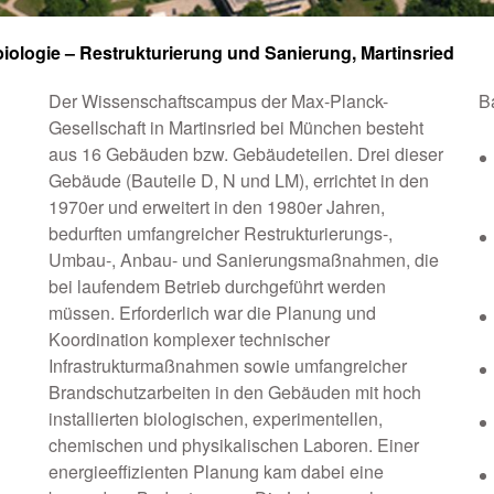
iologie – Restrukturierung und Sanierung, Martinsried
Der Wissenschaftscampus der Max-Planck-
B
Gesellschaft in Martinsried bei München besteht
aus 16 Gebäuden bzw. Gebäudeteilen. Drei dieser
Gebäude (Bauteile D, N und LM), errichtet in den
1970er und erweitert in den 1980er Jahren,
bedurften umfangreicher Restrukturierungs-,
Umbau-, Anbau- und Sanierungsmaßnahmen, die
bei laufendem Betrieb durchgeführt werden
müssen. Erforderlich war die Planung und
Koordination komplexer technischer
Infrastrukturmaßnahmen sowie umfangreicher
Brandschutzarbeiten in den Gebäuden mit hoch
installierten biologischen, experimentellen,
chemischen und physikalischen Laboren. Einer
energieeffizienten Planung kam dabei eine