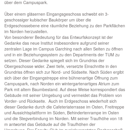
über dem Campuspark.
Über einem gläsernen Eingangsgeschoss schwebt ein 3-
geschossiger kubischer Baukörper um über die
Erdgeschossebene eine räumliche Beziehung zu den Parkflächen
im Norden herzustellen.
Von besonderer Bedeutung für das Entwurfskonzept ist der
Gedanke das neue Institut insbesondere aufgrund seiner
zentralen Lage im Campus Garching nach allen Seiten zu öffnen
und in ein Beziehungssystem zu den Departments der TUM zu
setzen. Dieser Gedanke spiegelt sich im Grundriss der
Obergeschosse wider. Zwei tiefe, versetzte Einschnitte in den
Grundriss öffnen sich zur Nord- und Südseite. Nach Süden ergibt
sich über der Eingangstreppe eine bühnenartige Öffnung zum
Campuspark, nach Norden ein wintergartenartiges Atrium zum
Park mit altem Baumbestand. Auf diese Weise korrespondiert das
Gebäude mit seiner Umgebung und vermeidet das Problem von
Vorder- und Rückseite. Auch im Erdgeschoss wiederholt sich
dieser Gedanke durch die Cafeteriaterrasse im Osten, Freitreppe
und Aussichtsplattform im Süden, Behindertenrampe im Osten
und die Stegverbindung im Norden. Mit seiner Traufhöhe von 18
m antwortet das Gebäude auf die Traufhöhen der
Umgebung. Der Faculty-Club im zurückversetzten Dachgeschoß